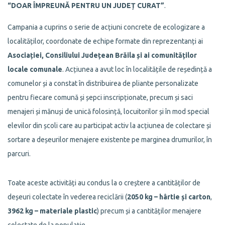
“DOAR ÎMPREUNĂ PENTRU UN JUDEȚ CURAT”
.
Campania a cuprins o serie de acțiuni concrete de ecologizare a
localităților, coordonate de echipe formate din reprezentanți ai
Asociației, Consiliului Județean Brăila și ai comunităților
locale comunale
. Acțiunea a avut loc în localitățile de reședință a
comunelor și a constat în distribuirea de pliante personalizate
pentru fiecare comună și șepci inscripționate, precum și saci
menajeri și mănuși de unică folosință, locuitorilor și în mod special
elevilor din școli care au participat activ la acțiunea de colectare și
sortare a deșeurilor menajere existente pe marginea drumurilor, în
parcuri.
Toate aceste activități au condus la o creștere a cantităților de
deșeuri colectate în vederea reciclării (
2050 kg – hârtie
și carton
,
3962 kg – materiale plastic
) precum și a cantităților menajere
colectate de la populație.