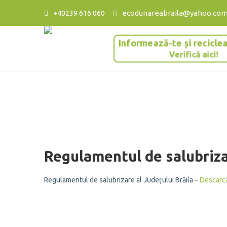
ecodunareabraila@yahoo.co
+40239 616 060
Informează-te și recicle
Verifică aici!
Regulamentul de salubriza
Regulamentul de salubrizare al Județului Brăila –
Descarc