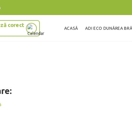
m
ază corect
ACASĂ
ADI ECO DUNĂREA BR
re:
ă